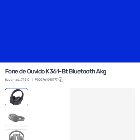
Fone de Ouvido K361-Bt Bluetooth Akg
hayamax_79510
|
9002761040777