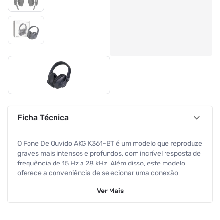
Ficha Técnica
O Fone De Ouvido AKG K361-BT é um modelo que reproduze
graves mais intensos e profundos, com incrível resposta de
frequência de 15 Hz a 28 kHz. Além disso, este modelo
oferece a conveniência de selecionar uma conexão
wireless por meio do Bluetooth ou através do cabo,
Ver
Mais
possuindo microfone embutido, permitindo a comunicação
de duas vias por Bluetooth. Buscando proporcionar
conforto, este modelo conta com ear pads acolchoados e