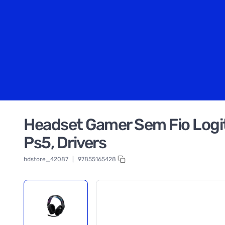
Headset Gamer Sem Fio Logit
Ps5, Drivers
hdstore_42087
|
97855165428