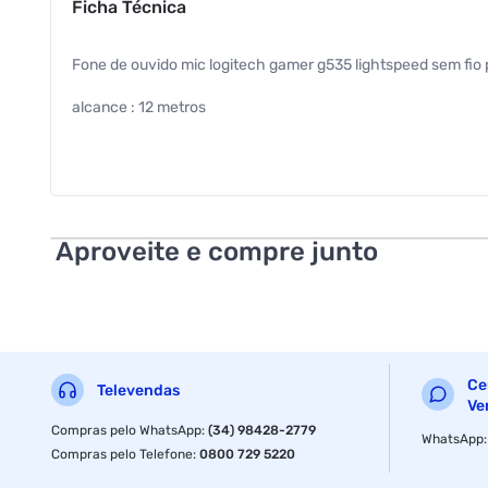
Ficha Técnica
Fone de ouvido mic logitech gamer g535 lightspeed sem fio
alcance : 12 metros
cor : preto
plug & play : sim
garantia com o fabricante : 02 anos
Aproveite e compre junto
precisa de pilhas ou baterias : sim
as pilhas ou baterias estao inclusas : sim
dimensao da embalagem (a / p / l) : 231.0mm / 91.0mm / 
Ce
Televendas
ean : 097855165428
Ve
Compras pelo WhatsApp
:
(34) 98428-2779
WhatsApp
anatel : 13950203229
Compras pelo Telefone
:
0800 729 5220