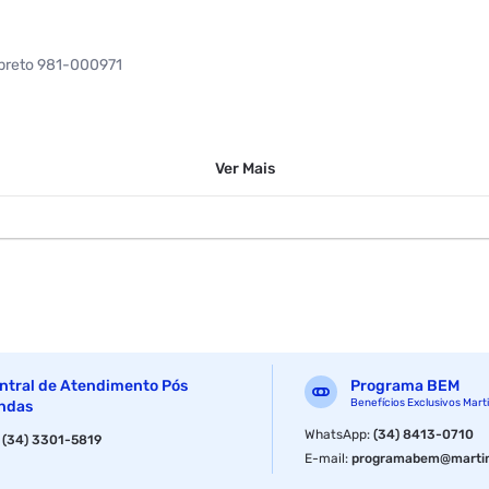
 preto 981-000971
Ver
Mais
209.0mm
ntral de Atendimento Pós
Programa BEM
Benefícios Exclusivos Mart
ndas
WhatsApp
:
(34) 8413-0710
:
(34) 3301-5819
E-mail
:
programabem@martin