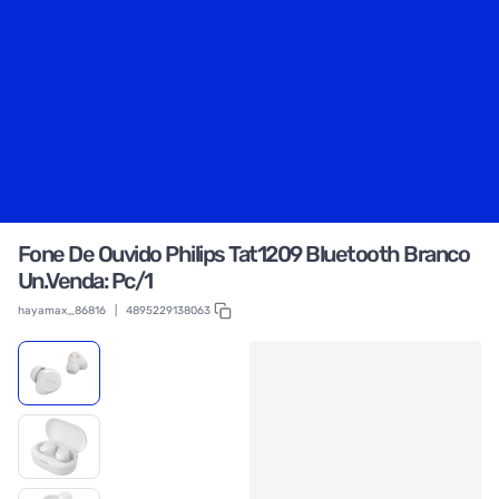
Fone De Ouvido Philips Tat1209 Bluetooth Branco
Un.Venda: Pc/1
hayamax_86816
|
4895229138063