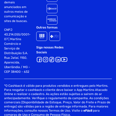
demais
anunciados em
outros meios de
comunicação e
sites de buscas.
Outras formas
CNPJ
43.214.055/0001-
07 | Martins
Comércio e
Siga nossas Redes
Serviço de
Sociais
Distribuição S.A.
Rua Jataí, 1150,
Aparecida,
Uberlândia / MG -
CEP 38400 - 632
*O Cashback é válido para produtos vendidos e entregues pelo Martins.
Para resgatar o cashback o cliente deve baixar o App Martins Atacado
Online e realizar o cadastro. As ações estão sujeitas a saírem do ar
antecipadamente. Verifique o regulamento da campanha. As condições
comerciais (Disponibilidade de Estoque, Preço, Valor do Frete e Prazo de
entrega) são válidas para a região de entrega informada. Para maiores
informações, consulte nossos Termos de Uso. Visite o
eFácil
para
compras de Uso e Consumo de Pessoa Física.