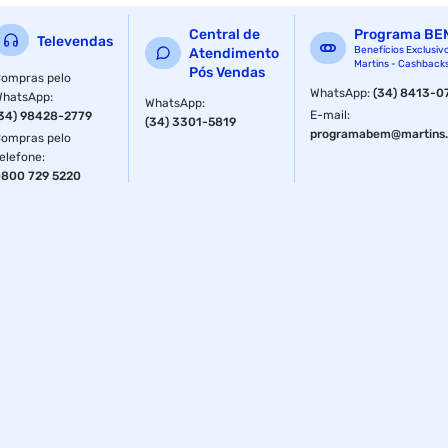
Central de
Programa BE
Televendas
Benefícios Exclusiv
Atendimento
Martins - Cashback
Pós Vendas
ompras pelo
WhatsApp
:
(34) 8413-0
WhatsApp
:
WhatsApp
:
E-mail
:
34) 98428-2779
(34) 3301-5819
programabem@martins.
ompras pelo
elefone
:
800 729 5220