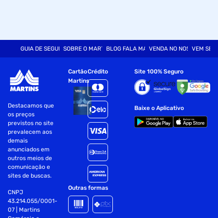
GUIA DE SEGURANÇA
SOBRE O MARTINS
BLOG FALA MART
VENDA NO NOSSO SITE
VEM SER
Cartão
Crédito
Site 100% Seguro
Martins
Destacamos que
Baixe o Aplicativo
os preços
previstos no site
prevalecem aos
demais
anunciados em
outros meios de
comunicação e
sites de buscas.
Outras formas
CNPJ
43.214.055/0001-
07 | Martins