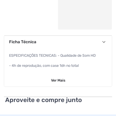
Ficha Técnica
ESPECIFICAÇÕES TECNICAS: - Qualidade de Som HD
- 4h de reprodução, com case 16h no total
- Tecnologia Bluetooth ® 5.0
Ver
Mais
- Design ergonômico para conforto
- Microfone para chamadas viva-voz
Aproveite e compre junto
- Isolamento passivo de ruido