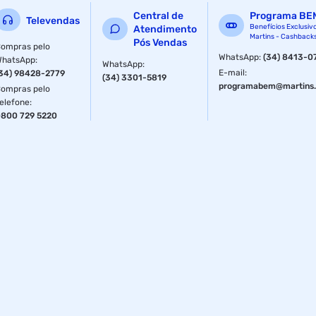
- IPX5 Resistente a água
Central de
Programa BE
Televendas
- Controle play pausa Touch em ambos os fones.
Benefícios Exclusiv
Atendimento
Martins - Cashback
Pós Vendas
ompras pelo
- Localização via app Hubble Connect
WhatsApp
:
(34) 8413-0
WhatsApp
:
WhatsApp
:
E-mail
:
34) 98428-2779
(34) 3301-5819
- Compatível com Assistente pessoal CONTEÚDO DA
programabem@martins.
ompras pelo
CAIXA:
elefone
:
800 729 5220
Fones de ouvido wireless + Estojo de carregamento + Cabo
de carregamento USB + Guia rápido.
Especificações
Modelo
Moto Buds 85