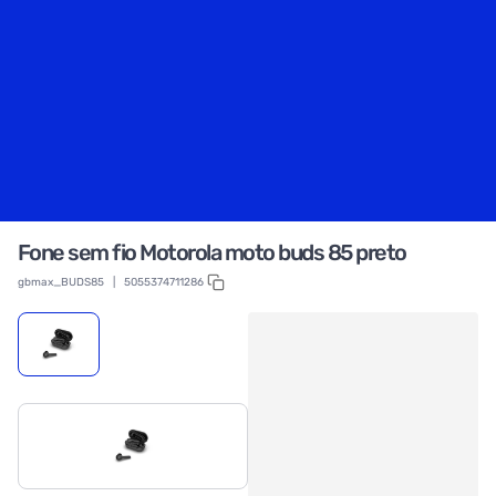
Fone sem fio Motorola moto buds 85 preto
gbmax_BUDS85
|
5055374711286