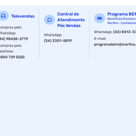
ncm : 85044021
ean : 7908325301778
Central de
Programa BE
Televendas
Benefícios Exclusiv
Atendimento
Martins - Cashback
dimensao do produto (a / p / l) : 49.0mm / 198.0mm /
Pós Vendas
ompras pelo
109.0mm
WhatsApp
:
(34) 8413-0
WhatsApp
:
WhatsApp
:
E-mail
:
34) 98428-2779
(34) 3301-5819
dimensao da embalagem (a / p / l) : 80.0mm / 230.0mm /
programabem@martins.
ompras pelo
120.0mm
elefone
:
800 729 5220
precisa de pilhas ou baterias : nao
garantia com o fabricante : 01 ano
garantia com o seller: 1 ano/anos