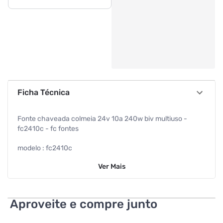
Ficha Técnica
Fonte chaveada colmeia 24v 10a 240w biv multiuso -
fc2410c - fc fontes
modelo : fc2410c
Ver
Mais
part number : fc2410c
peso do produto com embalagem : 0.8kg
Aproveite e compre junto
peso do produto : 0.65kg