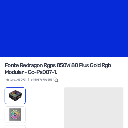
Fonte Redragon Rgps 850W 80 Plus Gold Rgb
Modular - Gc-Ps007-1.
hdstore_45093
|
6950376706553