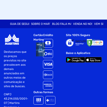
GUIA DE SEGURANÇA
SOBRE O MARTINS
BLOG FALA MART
VENDA NO NOSSO SITE
VEM SER
Cartão
Crédito
Site 100% Seguro
Martins
Destacamos que
Baixe o Aplicativo
os preços
previstos no site
prevalecem aos
demais
anunciados em
outros meios de
comunicação e
sites de buscas.
Outras formas
CNPJ
43.214.055/0001-
07 | Martins