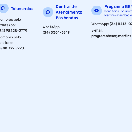
Central de
Programa BE
Televendas
Benefícios Exclusiv
Atendimento
Martins - Cashback
Pós Vendas
ompras pelo
WhatsApp
:
(34) 8413-0
WhatsApp
:
WhatsApp
:
E-mail
:
34) 98428-2779
(34) 3301-5819
programabem@martins.
ompras pelo
elefone
:
800 729 5220