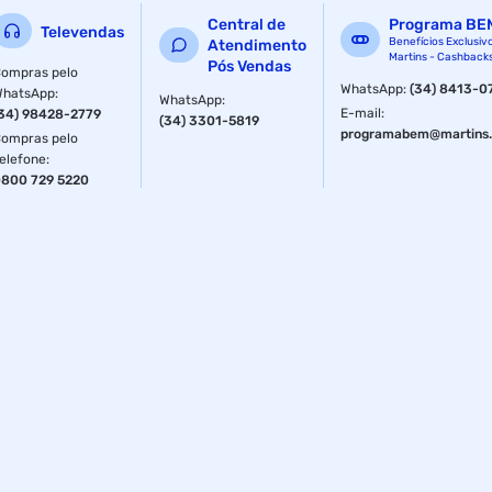
Peso Líquido: 236 g
Central de
Programa BE
Televendas
Benefícios Exclusiv
Atendimento
Peso Bruto: 236 g
Martins - Cashback
Pós Vendas
ompras pelo
Especificações
WhatsApp
:
(34) 8413-0
WhatsApp
:
WhatsApp
:
E-mail
:
34) 98428-2779
(34) 3301-5819
Material
Alumínio
programabem@martins.
ompras pelo
elefone
:
800 729 5220
Material
Alumínio