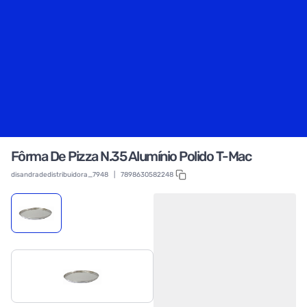
Fôrma De Pizza N.35 Alumínio Polido T-Mac
disandradedistribuidora_7948
|
7898630582248