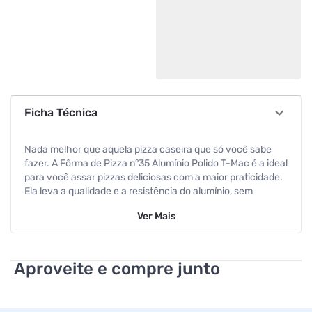
Ficha Técnica
Nada melhor que aquela pizza caseira que só você sabe
fazer. A Fôrma de Pizza n°35 Alumínio Polido T-Mac é a ideal
para você assar pizzas deliciosas com a maior praticidade.
Ela leva a qualidade e a resistência do alumínio, sem
enferrujar nem soltar resíduos nos alimentos. Esta linha de
Ver
Mais
fôrmas tem disponível nos tamanhos n°30, n°35, n°45.
Referência de Fábrica: TM224
Código de Barras: 7898630582248
Aproveite e compre junto
Dimensões: 35,0 x 35,0 x 2,0cm