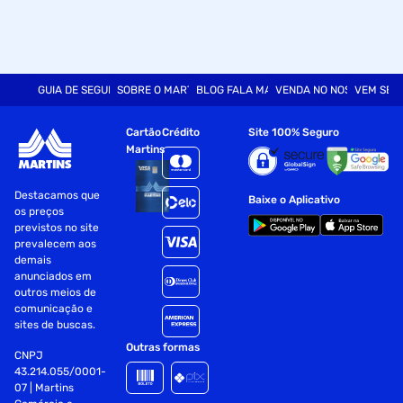
GUIA DE SEGURANÇA
SOBRE O MARTINS
BLOG FALA MART
VENDA NO NOSSO SITE
VEM SER
Cartão
Crédito
Site 100% Seguro
Martins
Destacamos que
Baixe o Aplicativo
os preços
previstos no site
prevalecem aos
demais
anunciados em
outros meios de
comunicação e
sites de buscas.
Outras formas
CNPJ
43.214.055/0001-
07 | Martins