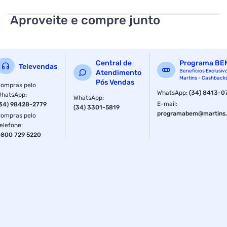
Comprimento: 55,0 cm
Aproveite e compre junto
Capacidade: 48 Litros
Cor: Inox
Central de
Programa BE
Televendas
Funcionamento: Elétrico
Benefícios Exclusiv
Atendimento
Martins - Cashback
Pós Vendas
ompras pelo
Tipo de Acendimento: Automático
WhatsApp
:
(34) 8413-0
WhatsApp
:
WhatsApp
:
E-mail
:
34) 98428-2779
(34) 3301-5819
Tipo do Forno: Embutir
programabem@martins.
ompras pelo
elefone
:
EAN:
800 729 5220
110V: 7896513322011
220V: 7896513322028
Características Adicionais:
Revestimento interno: Autolimpante