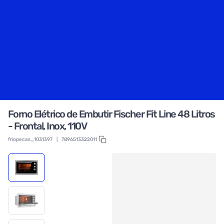
Forno Elétrico de Embutir Fischer Fit Line 48 Litros
- Frontal, Inox, 110V
friopecas_1031397
|
7896513322011