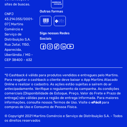
sites de buscas.
1 - Bandeja esmaltada para resíduos
Outras formas
CNPJ
Dimensões do produto:
43.214.055/0001-
07 | Martins
Altura do produto: 42,0 cm
Comércio e
Siga nossas Redes
Serviço de
Sociais
Distribuição S.A.
Largura do produto: 66,5 cm
Rua Jataí, 1150,
Aparecida,
Comprimento do produto: 55,0 cm
Uberlândia / MG -
CEP 38400 - 632
Peso do produto: 16,0 Kg
Dimensões de envio do produto:
*O Cashback é válido para produtos vendidos e entregues pelo Martins.
Para resgatar o cashback o cliente deve baixar o App Martins Atacado
Online e realizar o cadastro. As ações estão sujeitas a saírem do ar
Altura com embalagem: 45,7 cm
antecipadamente. Verifique o regulamento da campanha. As condições
comerciais (Disponibilidade de Estoque, Preço, Valor do Frete e Prazo de
Largura com embalagem: 69,7 cm
entrega) são válidas para a região de entrega informada. Para maiores
informações, consulte nossos Termos de Uso. Visite o
eFácil
para
Comprimento com embalagem: 56,2 cm
compras de Uso e Consumo de Pessoa Física.
© Copyright 2021 Martins Comércio e Serviço de Distribuição S.A. - Todos
Peso com embalagem: 16,95 Kg
os direitos reservados