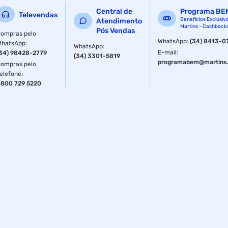
Central de
Programa BE
Televendas
Benefícios Exclusiv
Atendimento
Martins - Cashback
Pós Vendas
ompras pelo
WhatsApp
:
(34) 8413-0
WhatsApp
:
WhatsApp
:
E-mail
:
34) 98428-2779
(34) 3301-5819
programabem@martins.
ompras pelo
elefone
:
800 729 5220