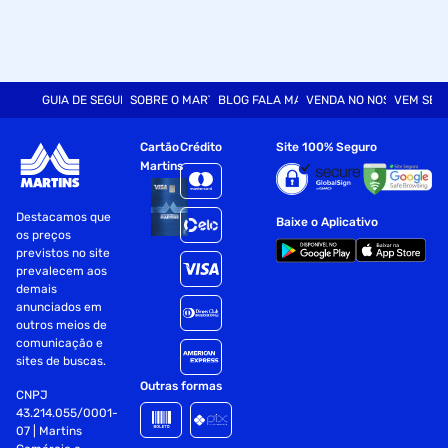
GUIA DE SEGURANÇA
SOBRE O MARTINS
BLOG FALA MART
VENDA NO NOSSO SITE
VEM SER
Cartão
Crédito
Site 100% Seguro
Martins
Destacamos que
Baixe o Aplicativo
os preços
previstos no site
prevalecem aos
demais
anunciados em
outros meios de
comunicação e
sites de buscas.
Outras formas
CNPJ
43.214.055/0001-
07 | Martins