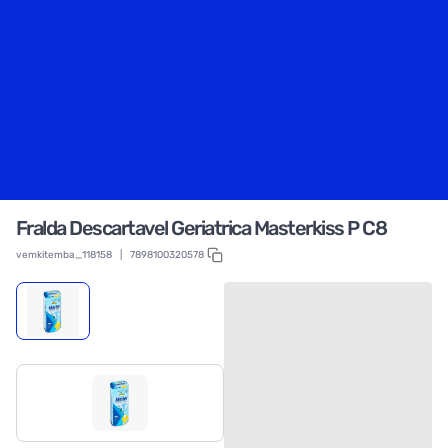
Fralda Descartavel Geriatrica Masterkiss P C8
vemkitemba_118158
|
7898100320578