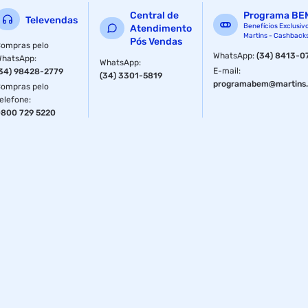
Central de
Programa BE
Televendas
Benefícios Exclusiv
Atendimento
Martins - Cashback
Pós Vendas
ompras pelo
WhatsApp
:
(34) 8413-0
WhatsApp
:
WhatsApp
:
E-mail
:
34) 98428-2779
(34) 3301-5819
programabem@martins.
ompras pelo
elefone
:
800 729 5220