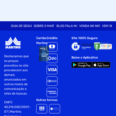
GUIA DE SEGURANÇA
SOBRE O MARTINS
BLOG FALA MART
VENDA NO NOSSO SITE
VEM SER
Cartão
Crédito
Site 100% Seguro
Martins
Destacamos que
Baixe o Aplicativo
os preços
previstos no site
prevalecem aos
demais
anunciados em
outros meios de
comunicação e
sites de buscas.
Outras formas
CNPJ
43.214.055/0001-
07 | Martins