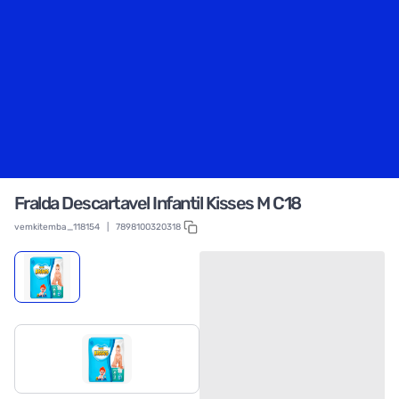
Fralda Descartavel Infantil Kisses M C18
vemkitemba_118154
|
7898100320318