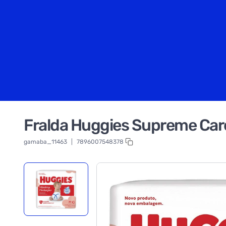
Fralda Huggies Supreme Ca
gamaba_11463
|
7896007548378