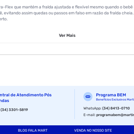
ra-Flex que mantém a fralda ajustada e flexível mesmo quando o bebê
bê, evitando assim quedas ou passos em falso em razão da fralda cheia
rto.
Ver
Mais
ntral de Atendimento Pós
Programa BEM
Benefícios Exclusivos Mart
ndas
WhatsApp
:
(34) 8413-0710
:
(34) 3301-5819
E-mail
:
programabem@martin
BLOG FALA MART
VENDA NO NOSSO SITE