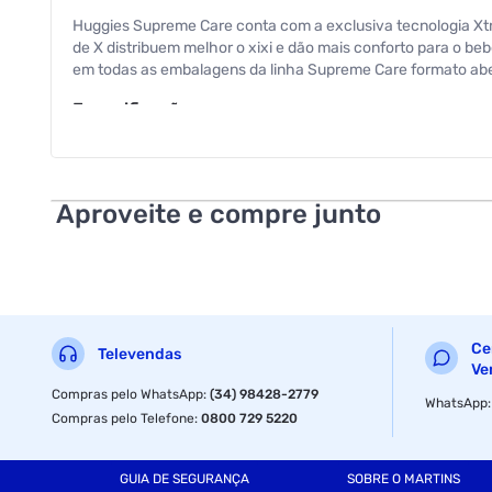
Huggies Supreme Care conta com a exclusiva tecnologia Xt
de X distribuem melhor o xixi e dão mais conforto para o be
em todas as embalagens da linha Supreme Care formato abe
Especificações
Tamanho
Aproveite e compre junto
Tamanho
Ce
Televendas
Ve
Compras pelo WhatsApp
:
(34) 98428-2779
WhatsApp
Compras pelo Telefone
:
0800 729 5220
GUIA DE SEGURANÇA
SOBRE O MARTINS