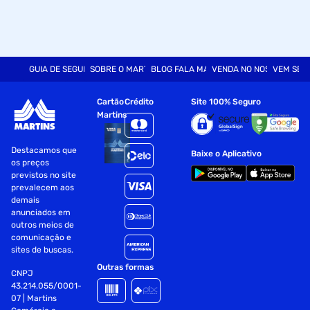
GUIA DE SEGURANÇA
SOBRE O MARTINS
BLOG FALA MART
VENDA NO NOSSO SITE
VEM SER
Cartão
Crédito
Site 100% Seguro
Martins
Destacamos que
Baixe o Aplicativo
os preços
previstos no site
prevalecem aos
demais
anunciados em
outros meios de
comunicação e
sites de buscas.
Outras formas
CNPJ
43.214.055/0001-
07 | Martins