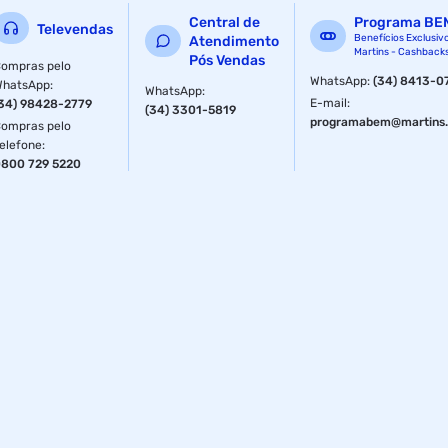
Central de
Programa BE
Televendas
Modelo
Mega
Benefícios Exclusiv
Atendimento
Martins - Cashback
Pós Vendas
ompras pelo
WhatsApp
:
(34) 8413-0
WhatsApp
:
WhatsApp
:
E-mail
:
34) 98428-2779
(34) 3301-5819
programabem@martins.
ompras pelo
elefone
:
800 729 5220