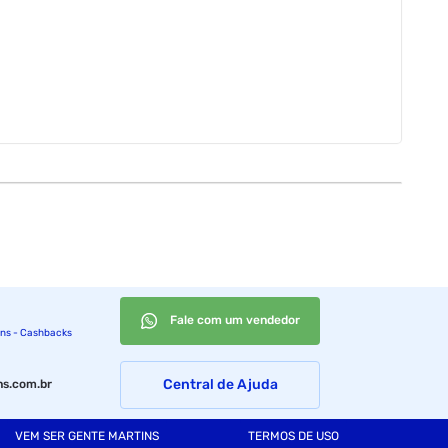
Fale com um vendedor
ins - Cashbacks
Central de Ajuda
s.com.br
VEM SER GENTE MARTINS
TERMOS DE USO