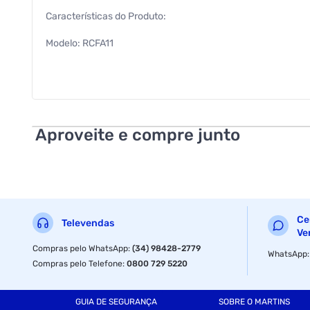
Características do Produto:
Modelo: RCFA11
Marca: Midea
Cor: Branco
Altura: 87 cm
Aproveite e compre junto
Largura: 62,8 cm
Comprimento: 56,2 cm
Peso: 27 Kg
Ce
Televendas
Capacidade Total Líquida: 150 Litros
Ve
Compras pelo WhatsApp
:
(34) 98428-2779
WhatsApp
Quantidade de Portas: 1 Porta
Compras pelo Telefone
:
0800 729 5220
Tipo de Freezer: Horizontal
GUIA DE SEGURANÇA
SOBRE O MARTINS