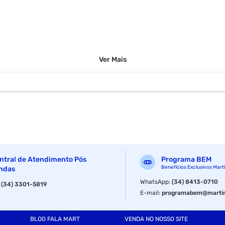
Ver
Mais
ntral de Atendimento Pós
Programa BEM
Benefícios Exclusivos Mart
ndas
WhatsApp
:
(34) 8413-0710
:
(34) 3301-5819
E-mail
:
programabem@martin
BLOG FALA MART
VENDA NO NOSSO SITE