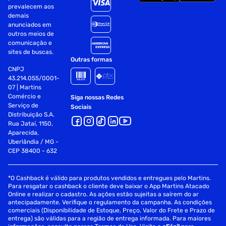
Bares
prevalecem aos
demais
Mercados
anunciados em
Padarias
outros meios de
Lojas de Conveniência.
comunicação e
sites de buscas.
Dimensões:
Outras formas
Dimensões do produto Externas (AxLxP): 85,0 x 140,0 x
CNPJ
66,5 cm
43.214.055/0001-
07 | Martins
Dimensões do produto Internas (AxLxP): 69,0 x 125,0 cm x
Comércio e
Siga nossas Redes
51,5 cm
Serviço de
Sociais
Pesos:
Distribuição S.A.
Rua Jataí, 1150,
Peso Bruto: 87,25 kg
Aparecida,
Peso Líquido: 77,25 kg
Uberlândia / MG -
Garantia: 1 Ano ( ofertada pelo fornecedor)
CEP 38400 - 632
*Confira as dimensões do produto e certifique -se de que
estão adequadas aos elevadores, portas e corredores do
*O Cashback é válido para produtos vendidos e entregues pelo Martins.
local de entrega, pois não fazemos a montagem
Para resgatar o cashback o cliente deve baixar o App Martins Atacado
Online e realizar o cadastro. As ações estão sujeitas a saírem do ar
e desmontagem do produto ou de portas e janelas para
antecipadamente. Verifique o regulamento da campanha. As condições
entrega de produtos, bem como içamento por fora de
comerciais (Disponibilidade de Estoque, Preço, Valor do Frete e Prazo de
prédio ou transporte por escada quando oferecer risco
entrega) são válidas para a região de entrega informada. Para maiores