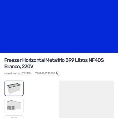
Freezer Horizontal Metalfrio 399 Litros NF40S
Branco, 220V
vemkitemba_036310
|
7899908755593