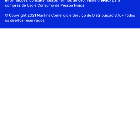
informações, consulte nossos Termos de Uso. Visite o
eFácil
para
para o produto e entregadores.*
compras de Uso e Consumo de Pessoa Física.
Fornecedor: Metalfrio
© Copyright 2021 Martins Comércio e Serviço de Distribuição S.A. - Todos
os direitos reservados