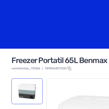
Freezer Portatil 65L Benmax 
vemkitemba_112356
|
7898964517220