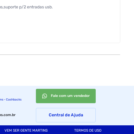
us,suporte p/2 entradas usb.
Fale com um vendedor
ins - Cashbacks
Central de Ajuda
s.com.br
VEM SER GENTE MARTINS
TERMOS DE USO