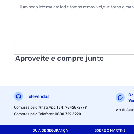
ilumincao interna em led e tampa removivel,que torna o manu
Aproveite e compre junto
Ce
Televendas
Ve
Compras pelo WhatsApp
:
(34) 98428-2779
WhatsApp
Compras pelo Telefone
:
0800 729 5220
GUIA DE SEGURANÇA
SOBRE O MARTINS