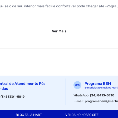
- seio de seu interior mais facil e confortavel.pode chegar ate -26gra
Ver
Mais
ntral de Atendimento Pós
Programa BEM
Benefícios Exclusivos Mart
ndas
WhatsApp
:
(34) 8413-0710
:
(34) 3301-5819
E-mail
:
programabem@martin
BLOG FALA MART
VENDA NO NOSSO SITE