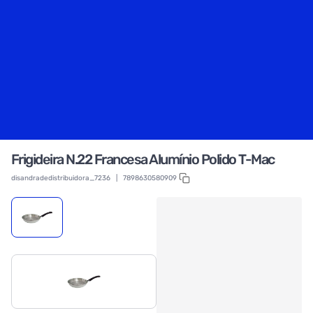
Frigideira N.22 Francesa Alumínio Polido T-Mac
disandradedistribuidora_7236
|
7898630580909