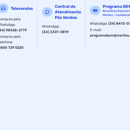
Dimensões: 33,0 x 22,0 x 8,5cm
Central de
Programa BE
Televendas
Benefícios Exclusiv
Atendimento
Peso Líquido: 174 g
Martins - Cashback
Pós Vendas
ompras pelo
Peso Bruto: 174 g
WhatsApp
:
(34) 8413-0
WhatsApp
:
WhatsApp
:
E-mail
:
34) 98428-2779
(34) 3301-5819
Especificações
programabem@martins.
ompras pelo
elefone
:
Material
Alumínio
800 729 5220
Tipo
Francesa
Tipo
Francesa
Material
Alumínio