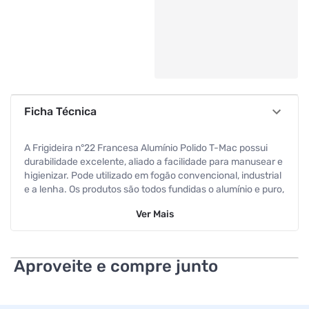
Ficha Técnica
A Frigideira n°22 Francesa Alumínio Polido T-Mac possui
durabilidade excelente, aliado a facilidade para manusear e
higienizar. Pode utilizado em fogão convencional, industrial
e a lenha. Os produtos são todos fundidas o alumínio e puro,
sem adição de outras substancias na liga metálica e silício,
Ver
Mais
garantindo qualidade superior do material e sem
contaminação. Ideal para todos os tipos de receitas no seu
dia a dia assegurando funcionalidade e praticidade! -
Espessura: 1,2mm. Referência de Fábrica: TM090
Aproveite e compre junto
Código de Barras: 7898630580909