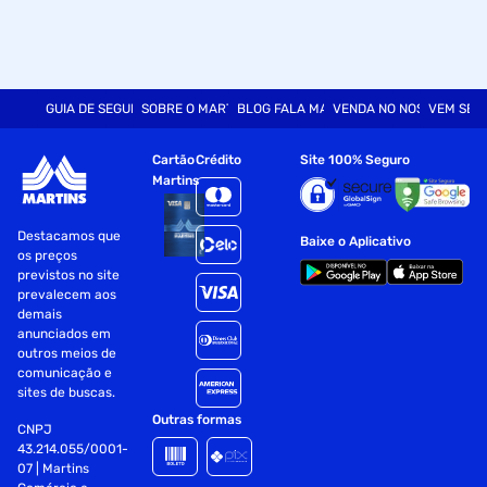
GUIA DE SEGURANÇA
SOBRE O MARTINS
BLOG FALA MART
VENDA NO NOSSO SITE
VEM SER
Cartão
Crédito
Site 100% Seguro
Martins
Destacamos que
Baixe o Aplicativo
os preços
previstos no site
prevalecem aos
demais
anunciados em
outros meios de
comunicação e
sites de buscas.
Outras formas
CNPJ
43.214.055/0001-
07 | Martins