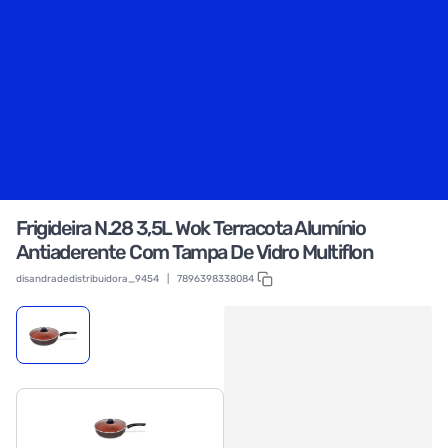
Frigideira N.28 3,5L Wok Terracota Alumínio
Antiaderente Com Tampa De Vidro Multiflon
disandradedistribuidora_9454
|
7896398338084