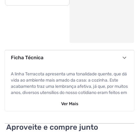
Ficha Técnica
A linha Terracota apresenta uma tonalidade quente, que dá
vida ao ambiente mais amado da casa: a cozinha. Este
acabamento traz uma lembrança afetiva, já que, por muitos
anos, diversos utensílios do nosso cotidiano eram feitos em
terracota. O conjunto da Multiflon aposta no revestimento
Ver
Mais
Ultra, perfeito para uso diário e constante. Encante-se com
o resultado destas peças exclusivas, que unem design e
durabilidade. Diferenciais: - Tampa em vidro temperado:
permite a visualização do processo de cozimento; -
Aproveite e compre junto
Antiaderente Multiflon Ultra: Desenvolvido para uso
intensivo; - Poliéster siliconado: acabamento externo