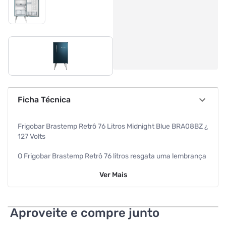
Ficha Técnica
Frigobar Brastemp Retrô 76 Litros Midnight Blue BRA08BZ ¿
127 Volts
O Frigobar Brastemp Retrô 76 litros resgata uma lembrança
vintage com os pés-palito, com o clássico logo Brastemp e
Ver
Mais
o puxador, ambos originais da marca dos anos 50. Além
disso, traz cores e acabamentos inspirados nas tendências
mais atuais de design.
Aproveite e compre junto
Congelador