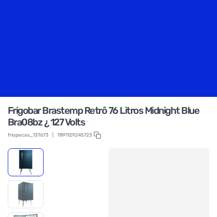
Frigobar Brastemp Retrô 76 Litros Midnight Blue
Bra08bz ¿ 127 Volts
friopecas_137673
|
7891129245723