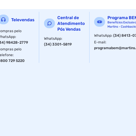
Permite fazer gelo e acomodar pequenos itens congelados.
Compartimentos modulares
Central de
Programa BE
Televendas
Benefícios Exclusiv
Atendimento
Martins - Cashback
Pós Vendas
Ideal para organizar e personalizar o interior do frigobar.
ompras pelo
WhatsApp
:
(34) 8413-0
WhatsApp
:
WhatsApp
:
Puxador e pés cromados
E-mail
:
34) 98428-2779
(34) 3301-5819
programabem@martins.
ompras pelo
Mais que um compacto, um objeto de decoração.
elefone
:
800 729 5220
Imagens meramente ilustrativas.