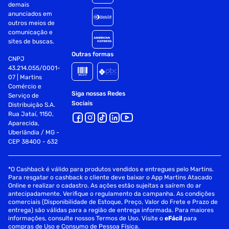
PE 26,84601%
demais
anunciados em
PI 0%
outros meios de
comunicação e
PR 27,43043%
sites de buscas.
Outras formas
CNPJ
RJ 30,88126%
43.214.055/0001-
07 | Martins
RN 0%
Comércio e
Siga nossas Redes
Serviço de
RO 0%
Sociais
Distribuição S.A.
Rua Jataí, 1150,
RR 0%
Aparecida,
Uberlândia / MG -
RS 0%
CEP 38400 - 632
SC 0%
*O Cashback é válido para produtos vendidos e entregues pelo Martins.
Para resgatar o cashback o cliente deve baixar o App Martins Atacado
SP 26,21521%
Online e realizar o cadastro. As ações estão sujeitas a saírem do ar
antecipadamente. Verifique o regulamento da campanha. As condições
SE 0%
comerciais (Disponibilidade de Estoque, Preço, Valor do Frete e Prazo de
entrega) são válidas para a região de entrega informada. Para maiores
informações, consulte nossos Termos de Uso. Visite o
eFácil
para
TO 0% PRODUTO FATURADO NO ESTADO DE SANTA
compras de Uso e Consumo de Pessoa Física.