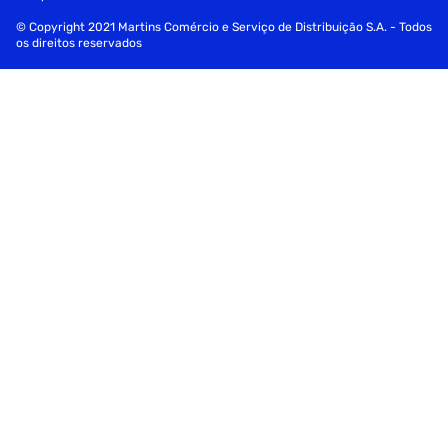
CATARINA!
© Copyright 2021 Martins Comércio e Serviço de Distribuição S.A. - Todos
CONFIRA AS REGRAS TRIBUTÁRIAS E POSSÍVEIS
os direitos reservados
INSENÇÕES COM SEU CONTADOR!