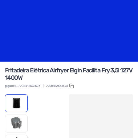
Fritadeira Elétrica Airfryer Elgin Facilita Fry 3,5l 127V
1400W
gigacell_7908412531576
|
7908412531576