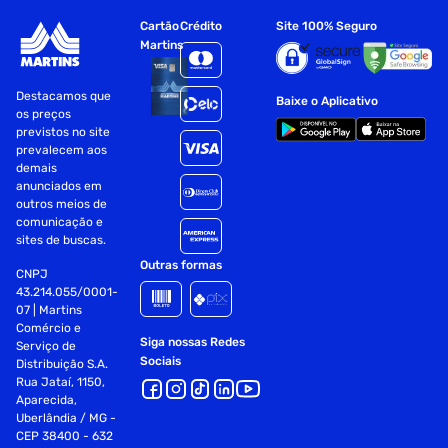
Cartão
Crédito
Site 100% Seguro
Peso Líquido: 615g
Martins
Dimensões:
Destacamos que
Baixe o Aplicativo
os preços
Altura: 68mm
previstos no site
prevalecem aos
Largura: 107mm
demais
anunciados em
Profundidade: 115mm
outros meios de
comunicação e
Fornecedor: PERFETTI VAN MELLE BRASIL LTDA
sites de buscas.
Especificações
Outras formas
CNPJ
43.214.055/0001-
07 | Martins
Formato
Redondo
Comércio e
Siga nossas Redes
Serviço de
Sociais
Fornecedor
PERFETTI VAN MELLE BRASIL LTDA
Distribuição S.A.
Rua Jataí, 1150,
Aparecida,
Sabor
Morango
Uberlândia / MG -
CEP 38400 - 632