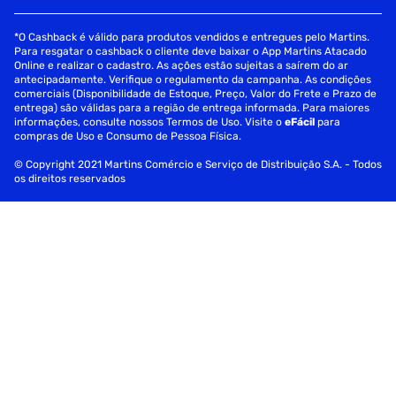
*O Cashback é válido para produtos vendidos e entregues pelo Martins.
Para resgatar o cashback o cliente deve baixar o App Martins Atacado
Online e realizar o cadastro. As ações estão sujeitas a saírem do ar
antecipadamente. Verifique o regulamento da campanha. As condições
comerciais (Disponibilidade de Estoque, Preço, Valor do Frete e Prazo de
entrega) são válidas para a região de entrega informada. Para maiores
informações, consulte nossos Termos de Uso. Visite o
eFácil
para
compras de Uso e Consumo de Pessoa Física.
© Copyright 2021 Martins Comércio e Serviço de Distribuição S.A. - Todos
os direitos reservados