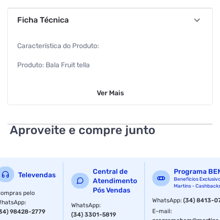
Ficha Técnica
Característica do Produto:
Produto: Bala Fruit tella
Marca: Fruit tella
Ver
Mais
Sabor: Morango com Creme de Leite
EAN: 7895144228518
Aproveite e compre junto
Características Adicionais:
Não é vegano
Central de
Programa BE
Televendas
Não é diet, light ou integral
Benefícios Exclusiv
Atendimento
Martins - Cashback
Pós Vendas
ompras pelo
Ingredientes com suco de frutas concentrado
WhatsApp
:
(34) 8413-0
WhatsApp
:
WhatsApp
:
E-mail
:
34) 98428-2779
(34) 3301-5819
Aromatizante sintético idêntico ao natural