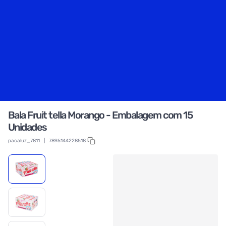
Bala Fruit tella Morango - Embalagem com 15
Unidades
pacaluz_7811
|
7895144228518