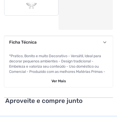
Ficha Técnica
*Pratico, Bonito e muito Decorativo - Versátil, Ideal para
decorar pequenos ambientes - Design tradicional -
Embeleza e valoriza seu conteúdo - Uso doméstico ou
Comercial - Produzido com as melhores Matérias Primas -
Vidro totalmente Cristalino e muito Resistente - SEU JEITO
Ver
Mais
ESPECIAL EM DECORAR, EMBELEZAR E HARMONIZAR
*Garantia: 90 dias - Garantia Legal para vícios ou defeitos
FABRICAÇÃO *Capacidade 2000ml Referência de Fábrica:
115-L
Aproveite e compre junto
Código de Barras: 7891560024857