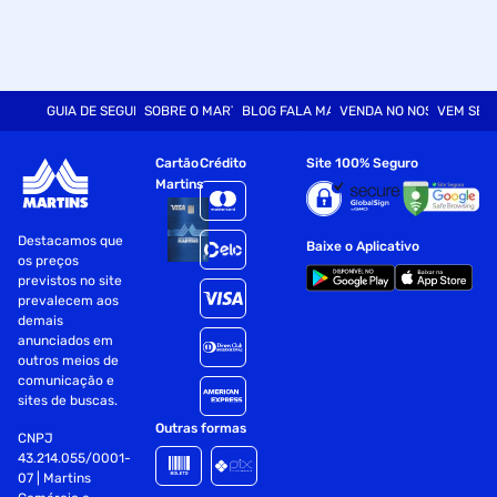
GUIA DE SEGURANÇA
SOBRE O MARTINS
BLOG FALA MART
VENDA NO NOSSO SITE
VEM SER
Cartão
Crédito
Site 100% Seguro
Martins
Destacamos que
Baixe o Aplicativo
os preços
previstos no site
prevalecem aos
demais
anunciados em
outros meios de
comunicação e
sites de buscas.
Outras formas
CNPJ
43.214.055/0001-
07 | Martins