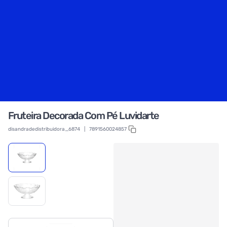
Fruteira Decorada Com Pé Luvidarte
disandradedistribuidora_6874
|
7891560024857