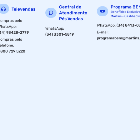
Dimensões (Sem embalagem): 27x27x13cm
Central de
Programa BE
Televendas
Benefícios Exclusiv
Atendimento
Dimensões: 27,0 x 27,0 x 13,0cm
Martins - Cashback
Pós Vendas
ompras pelo
Peso Líquido: 1380 g
WhatsApp
:
(34) 8413-0
WhatsApp
:
WhatsApp
:
E-mail
:
34) 98428-2779
(34) 3301-5819
Peso Bruto: 1838 g
programabem@martins.
ompras pelo
elefone
:
800 729 5220