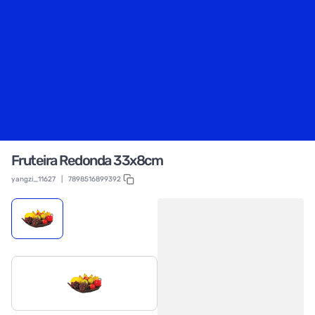
Fruteira Redonda 33x8cm
yangzi_11627
|
7898516899392