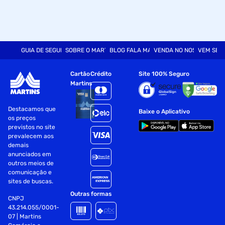
GUIA DE SEGURANÇA
SOBRE O MARTINS
BLOG FALA MART
VENDA NO NOSSO SITE
VEM SER
Cartão
Crédito
Site 100% Seguro
Martins
Destacamos que
Baixe o Aplicativo
os preços
previstos no site
prevalecem aos
demais
anunciados em
outros meios de
comunicação e
sites de buscas.
Outras formas
CNPJ
43.214.055/0001-
07 | Martins