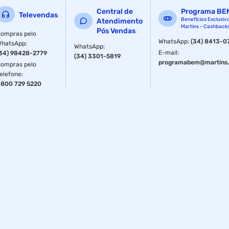
Central de
Programa BE
Televendas
Benefícios Exclusiv
Atendimento
Martins - Cashback
Pós Vendas
ompras pelo
WhatsApp
:
(34) 8413-0
WhatsApp
:
WhatsApp
:
E-mail
:
34) 98428-2779
(34) 3301-5819
programabem@martins.
ompras pelo
elefone
:
800 729 5220