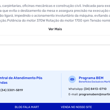
s, carpintarias, oficinas mecânicas e construção civil. Indicada para e
eira que evita o deslizamento da mesa e assegura precisão na execuçã
 não ligará, impedindo o acionamento involuntário da máquina, evitand
uração.Potência do motor 370W Rotação do motor 1700 rpm Tensão nomi
40/2170/3000 rpm Avanço do mandril 60 mm Mesa inclinável 0° ¿ 4
Ver
Mais
im.
ntral de Atendimento Pós
Programa BEM
Benefícios Exclusivos Mart
ndas
WhatsApp
:
(34) 8413-0710
:
(34) 3301-5819
E-mail
:
programabem@martin
BLOG FALA MART
VENDA NO NOSSO SITE