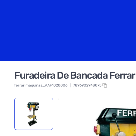
Furadeira De Bancada Ferra
ferrarimaquinas_AAF1020006
|
7896902948075