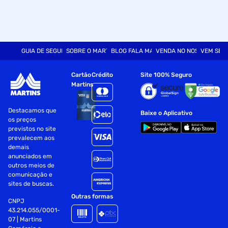
GUIA DE SEGURANÇA
SOBRE O MARTINS
BLOG FALA MART
VENDA NO NOSSO SITE
VEM SER
Cartão
Crédito
Site 100% Seguro
Martins
Destacamos que
Baixe o Aplicativo
os preços
previstos no site
prevalecem aos
demais
anunciados em
outros meios de
comunicação e
sites de buscas.
Outras formas
CNPJ
43.214.055/0001-
07 | Martins