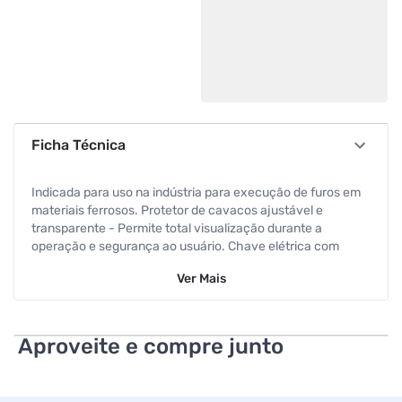
Ficha Técnica
Indicada para uso na indústria para execução de furos em
materiais ferrosos. Protetor de cavacos ajustável e
transparente - Permite total visualização durante a
operação e segurança ao usuário. Chave elétrica com
sistema de segurança - Impede acionamento involuntário
Ver
Mais
da máquina. Avanço da mesa com cremalheira e manivela
- Evita o deslizamento da mesa, que garante maior precisão
na furação. Motor mais potente da categoria - Possibilita
menos esforço do operador e da máquina o que aumenta
Aproveite e compre junto
consideravelmente a vida útil do equipamento. Maior
precisão e facilidade na operação. Sistema de iluminação
(não acompanha lâmpada) - Proporciona maior