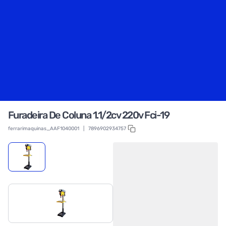
Furadeira De Coluna 1.1/2cv 220v Fci-19
ferrarimaquinas_AAF1040001
|
7896902934757