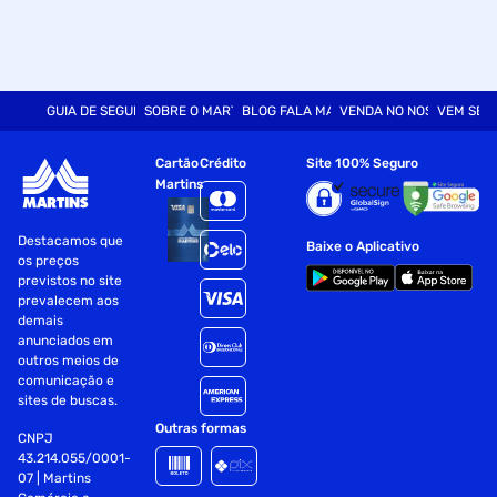
GUIA DE SEGURANÇA
SOBRE O MARTINS
BLOG FALA MART
VENDA NO NOSSO SITE
VEM SER
Cartão
Crédito
Site 100% Seguro
Martins
Destacamos que
Baixe o Aplicativo
os preços
previstos no site
prevalecem aos
demais
anunciados em
outros meios de
comunicação e
sites de buscas.
Outras formas
CNPJ
43.214.055/0001-
07 | Martins