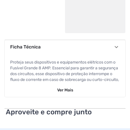
Ficha Técnica
Proteja seus dispositivos e equipamentos elétricos com o
Fusível Grande 8 AMP. Essencial para garantir a segurança
dos circuitos, esse dispositivo de proteção interrompe o
fluxo de corrente em caso de sobrecarga ou curto-circuito,
evitando danos aos componentes e riscos de incêndio.
Ver
Mais
Ideal para uso em eletrônicos, automóveis e fontes de
alimentação.
Aproveite e compre junto