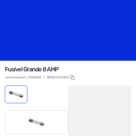
Fusível Grande 8 AMP
santanaimport_0458008
|
7898575241392