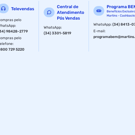
Central de
Programa BE
Televendas
Benefícios Exclusiv
Atendimento
Martins - Cashback
Pós Vendas
ompras pelo
WhatsApp
:
(34) 8413-0
WhatsApp
:
WhatsApp
:
E-mail
:
34) 98428-2779
(34) 3301-5819
programabem@martins.
ompras pelo
elefone
:
800 729 5220