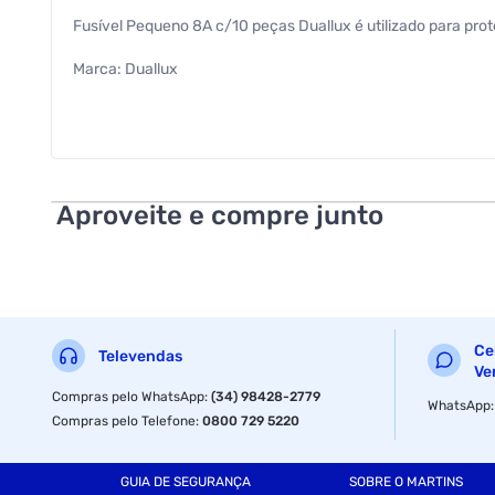
Fusível Pequeno 8A c/10 peças Duallux é utilizado para prote
Marca: Duallux
Comprimento do fusível: 2 centímetros
Largura do fusível: 0,5 centímetro
Material constitutivo: Vidro e metais
Aproveite e compre junto
Quantidade: 10 peças
Ce
Televendas
Ve
Compras pelo WhatsApp
:
(34) 98428-2779
WhatsApp
Compras pelo Telefone
:
0800 729 5220
GUIA DE SEGURANÇA
SOBRE O MARTINS