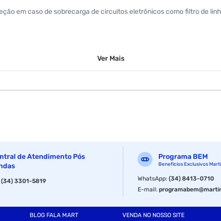
ção em caso de sobrecarga de circuitos eletrônicos como filtro de linha
Ver
Mais
ntral de Atendimento Pós
Programa BEM
Benefícios Exclusivos Mart
ndas
WhatsApp
:
(34) 8413-0710
:
(34) 3301-5819
E-mail
:
programabem@martin
BLOG FALA MART
VENDA NO NOSSO SITE