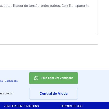
, estabilizador de tensão, entre outros. Cor: Transparente
Fale com um vendedor
ins - Cashbacks
Central de Ajuda
s.com.br
VEM SER GENTE MARTINS
TERMOS DE USO