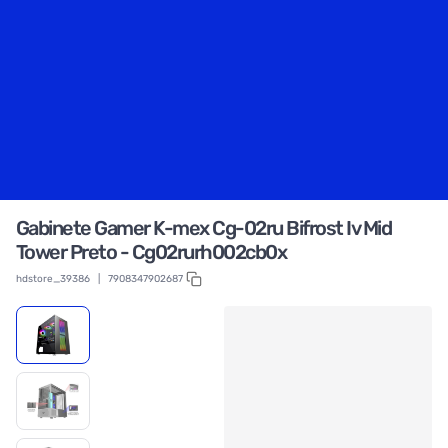
Gabinete Gamer K-mex Cg-02ru Bifrost Iv Mid
Tower Preto - Cg02rurh002cb0x
hdstore_39386
|
7908347902687