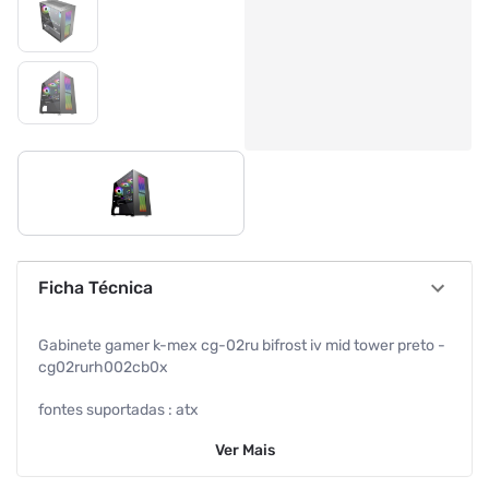
Ficha Técnica
Gabinete gamer k-mex cg-02ru bifrost iv mid tower preto -
cg02rurh002cb0x
fontes suportadas : atx
Ver
Mais
placa de video : compativel com placas de video ate
300mm