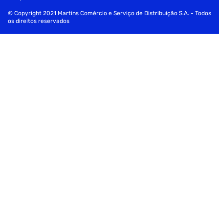
filtro de poeira : sim
© Copyright 2021 Martins Comércio e Serviço de Distribuição S.A. - Todos
os direitos reservados
altura da cpu : 165 mm
dimensao da embalagem (a / p / l) : 441.0mm / 220.0mm /
441.0mm
ean : 4713227538480
ncm : 84733011
peso do produto com embalagem : 7.58kg
part number : ca-3q9-60s1wz-00
modelo : s100tg black
master : componentes e pecas
grupo : gabinetes
subgrupo : mid tower