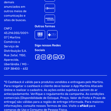
demais
anunciados em
2x baia externa : 2.5
outros meios de
comunicação e
slots de expansao : 4
sites de buscas.
Outras formas
CNPJ
quantidade de coolers traseiros : 1
43.214.055/0001-
07 | Martins
quantidade de coolers superiores : 3
Comércio e
Siga nossas Redes
Serviço de
quantidade de coolers inferiores : 0
Sociais
Distribuição S.A.
Rua Jataí, 1150,
quantidade de coolers laterais : 0
Aparecida,
Uberlândia / MG -
quantidade de coolers frontais : 3
CEP 38400 - 632
tamanho do cooler traseiro : 120 mm
*O Cashback é válido para produtos vendidos e entregues pelo Martins.
Para resgatar o cashback o cliente deve baixar o App Martins Atacado
tamanho do cooler superior : 120 mm
Online e realizar o cadastro. As ações estão sujeitas a saírem do ar
antecipadamente. Verifique o regulamento da campanha. As condições
tamanho do cooler frontal : 120 mm
comerciais (Disponibilidade de Estoque, Preço, Valor do Frete e Prazo de
entrega) são válidas para a região de entrega informada. Para maiores
informações, consulte nossos Termos de Uso. Visite o
hd audio : sim
eFácil
para
compras de Uso e Consumo de Pessoa Física.