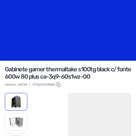
Gabinete gamer thermaltake s100tg black c/ fonte
600w 80 plus ca-3q9-60s1wz-00
hdstore_46734
|
4713227538480