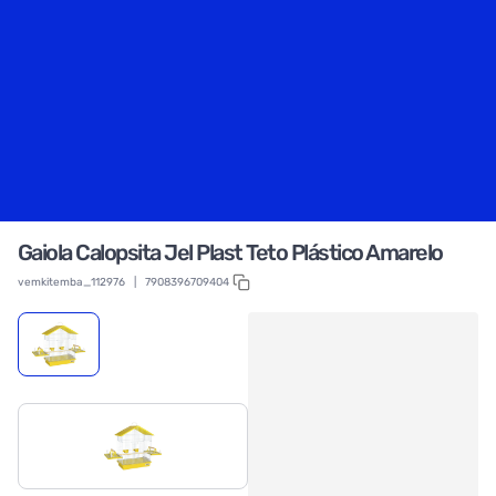
Gaiola Calopsita Jel Plast Teto Plástico Amarelo
vemkitemba_112976
|
7908396709404