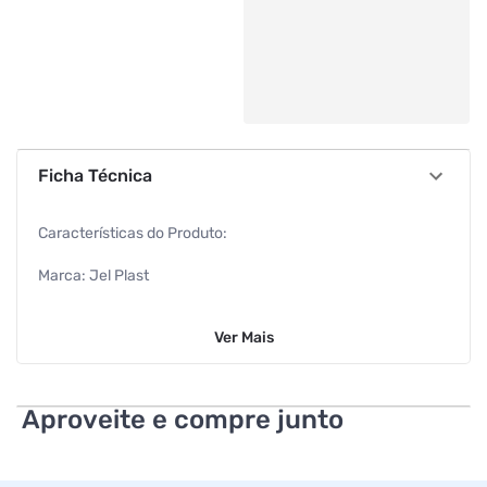
Ficha Técnica
Características do Produto:
Marca: Jel Plast
Cor: Amarelo
Ver
Mais
Material: Arame BTC, tinta em pó e resina plástica
Ean: 7908396709404
Aproveite e compre junto
Itens que acompanham: