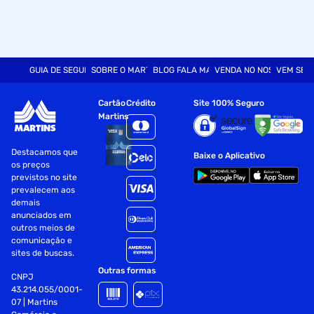
GUIA DE SEGURANÇA
SOBRE O MARTINS
BLOG FALA MART
VENDA NO NOSSO SITE
VEM SER
Cartão
Crédito
Site 100% Seguro
Martins
Destacamos que
Baixe o Aplicativo
os preços
previstos no site
prevalecem aos
demais
anunciados em
outros meios de
comunicação e
sites de buscas.
Outras formas
CNPJ
43.214.055/0001-
07 | Martins