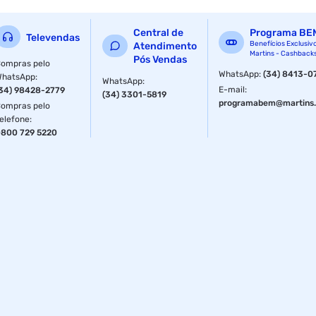
Central de
Programa BE
Televendas
Benefícios Exclusiv
Atendimento
Martins - Cashback
Pós Vendas
ompras pelo
WhatsApp
:
(34) 8413-0
WhatsApp
:
WhatsApp
:
E-mail
:
34) 98428-2779
(34) 3301-5819
programabem@martins.
ompras pelo
elefone
:
800 729 5220