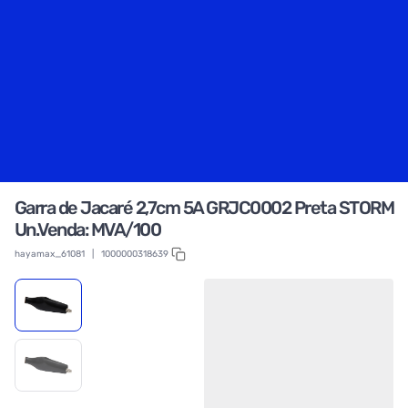
Garra de Jacaré 2,7cm 5A GRJC0002 Preta STORM
Un.Venda: MVA/100
hayamax_61081
|
1000000318639