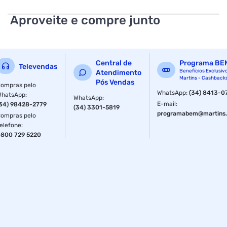
Largura da garra: 0,7 centímetros
Aproveite e compre junto
Abertura da garra: 1,2 centímetros
Comprimento da capa: 1,2 centímetros
Largura da capa: 0,7 centímetro
Central de
Programa BE
Televendas
Benefícios Exclusiv
Atendimento
Martins - Cashback
Material constitutivo: Plásticos e metais
Pós Vendas
ompras pelo
WhatsApp
:
(34) 8413-0
WhatsApp
:
WhatsApp
:
Quantidade: 25 pares
E-mail
:
34) 98428-2779
(34) 3301-5819
programabem@martins.
ompras pelo
Especificações
elefone
:
800 729 5220
Cor
Preto, Vermelho