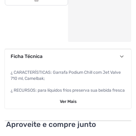
Ficha Técnica
¿ CARACTERÍSTICAS: Garrafa Podium Chill com Jet Valve
710 ml, Camelbak;
¿ RECURSOS: para líquidos frios preserva sua bebida fresca
mesmo nos dias mais quentes, resistente, com sistema de
Ver
Mais
abertura da válvula, com trava anti gotejamento;
¿ DESIGN MODERNO: estilo moderno, flexível, parede dupla,
garrafa produzida em polipropileno, bico em silicone,
Aproveite e compre junto
material antibactericida (Hydroguard) inibe a proliferação
de fungos, livre de BPA e BPS;