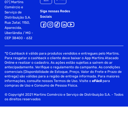
¿ Material: Polipropileno (garrafa), Silicone (bico)
07 | Martins
Comércio e
¿ Peso: 122 g
Siga nossas Redes
Serviço de
Sociais
Distribuição S.A.
¿ Capacidade: 710 ml
Rua Jataí, 1150,
Aparecida,
Uberlândia / MG -
¿ Medidas: 7,3 x7,3 x 26,6 cm
CEP 38400 - 632
¿ Marca: CamelBak
*O Cashback é válido para produtos vendidos e entregues pelo Martins.
Para resgatar o cashback o cliente deve baixar o App Martins Atacado
Online e realizar o cadastro. As ações estão sujeitas a saírem do ar
antecipadamente. Verifique o regulamento da campanha. As condições
comerciais (Disponibilidade de Estoque, Preço, Valor do Frete e Prazo de
entrega) são válidas para a região de entrega informada. Para maiores
informações, consulte nossos Termos de Uso. Visite o
eFácil
para
compras de Uso e Consumo de Pessoa Física.
© Copyright 2021 Martins Comércio e Serviço de Distribuição S.A. - Todos
os direitos reservados