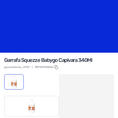
Garrafa Squezze Babygo Capivara 340Ml
gauchafarma_41127
|
7891301150036