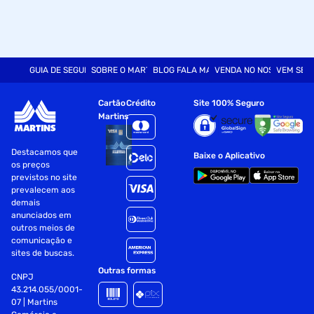
GUIA DE SEGURANÇA
SOBRE O MARTINS
BLOG FALA MART
VENDA NO NOSSO SITE
VEM SER
Cartão
Crédito
Site 100% Seguro
Martins
Destacamos que
Baixe o Aplicativo
os preços
previstos no site
prevalecem aos
demais
anunciados em
outros meios de
comunicação e
sites de buscas.
Outras formas
CNPJ
43.214.055/0001-
07 | Martins