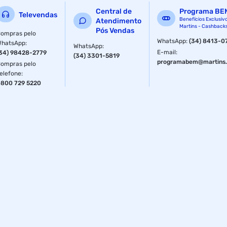
Central de
Programa BE
Televendas
Benefícios Exclusiv
Atendimento
Martins - Cashback
Pós Vendas
ompras pelo
WhatsApp
:
(34) 8413-0
WhatsApp
:
WhatsApp
:
E-mail
:
34) 98428-2779
(34) 3301-5819
programabem@martins.
ompras pelo
elefone
:
800 729 5220