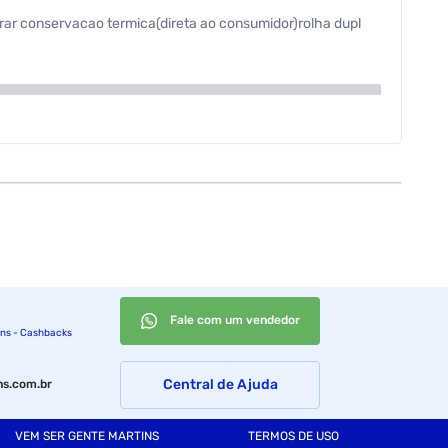
arar conservacao termica(direta ao consumidor)rolha dupl
Fale com um vendedor
ins - Cashbacks
Central de Ajuda
s.com.br
VEM SER GENTE MARTINS
TERMOS DE USO