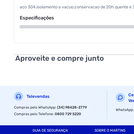
aco 304,isolamento a vacuo,conservacao de 20h quente e 36h
Especificações
Cor
Armazenamento
Aproveite e compre junto
Modelo
Ce
Televendas
Ve
Compras pelo WhatsApp
:
(34) 98428-2779
WhatsApp
Compras pelo Telefone
:
0800 729 5220
GUIA DE SEGURANÇA
SOBRE O MARTINS