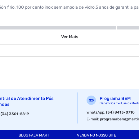
 f rio, 100 por cento inox sem ampola de vidro,5 anos de garant ia p
Inox
Ver
Mais
1 L
Garrafa
ntral de Atendimento Pós
Programa BEM
Benefícios Exclusivos Mart
ndas
WhatsApp
:
(34) 8413-0710
:
(34) 3301-5819
E-mail
:
programabem@martin
BLOG FALA MART
VENDA NO NOSSO SITE