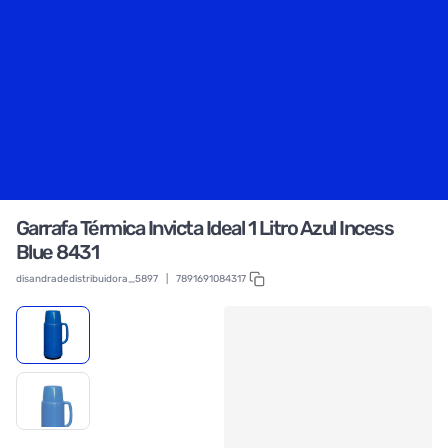
Garrafa Térmica Invicta Ideal 1 Litro Azul Incess
Blue 8431
disandradedistribuidora_5897
|
7891691084317