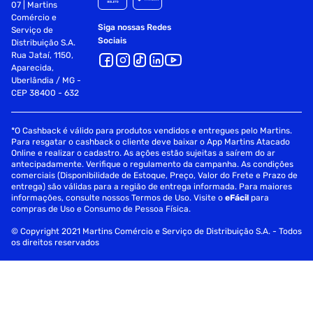
07 | Martins
Comércio e
Modelo
Siga nossas Redes
Ideal
Serviço de
Sociais
Distribuição S.A.
Rua Jataí, 1150,
Armazenamento
1 L
Aparecida,
Uberlândia / MG -
CEP 38400 - 632
Sessão
Garrafa Térmica
*O Cashback é válido para produtos vendidos e entregues pelo Martins.
Para resgatar o cashback o cliente deve baixar o App Martins Atacado
Online e realizar o cadastro. As ações estão sujeitas a saírem do ar
antecipadamente. Verifique o regulamento da campanha. As condições
comerciais (Disponibilidade de Estoque, Preço, Valor do Frete e Prazo de
entrega) são válidas para a região de entrega informada. Para maiores
informações, consulte nossos Termos de Uso. Visite o
eFácil
para
compras de Uso e Consumo de Pessoa Física.
© Copyright 2021 Martins Comércio e Serviço de Distribuição S.A. - Todos
os direitos reservados