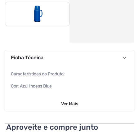
Ficha Técnica
Características do Produto:
Cor: Azul Incess Blue
Referência: 8431
Ver
Mais
Capacidade (L):1,0 L
Sistema de Servir: Rolha
Aproveite e compre junto
Conservação térmica (quente): 6 horas (quente)