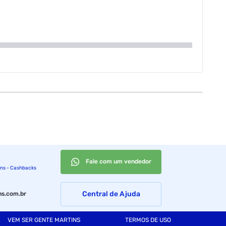
Fale com um vendedor
ins - Cashbacks
Central de Ajuda
s.com.br
VEM SER GENTE MARTINS
TERMOS DE USO