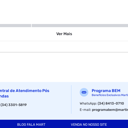
550 g
Ver
Mais
Gel Definidor
ntral de Atendimento Pós
Programa BEM
Benefícios Exclusivos Mart
ndas
WhatsApp
:
(34) 8413-0710
:
(34) 3301-5819
E-mail
:
programabem@martin
BLOG FALA MART
VENDA NO NOSSO SITE