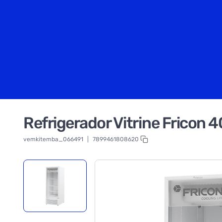
Refrigerador Vitrine Fricon 
vemkitemba_066491
|
7899461808620