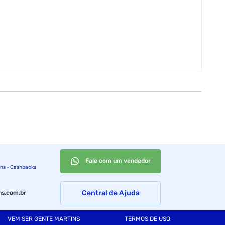
Fale com um vendedor
ins - Cashbacks
Central de Ajuda
s.com.br
VEM SER GENTE MARTINS
TERMOS DE USO