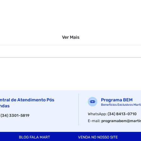
Ver
Mais
ntral de Atendimento Pós
Programa BEM
Benefícios Exclusivos Mart
ndas
WhatsApp
:
(34) 8413-0710
:
(34) 3301-5819
E-mail
:
programabem@martin
BLOG FALA MART
VENDA NO NOSSO SITE