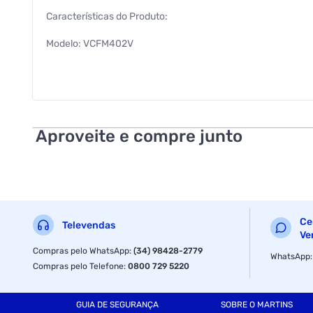
Características do Produto:
Modelo: VCFM402V
Marca: Fricon
Cor: Branco
Altura: 180 cm
Aproveite e compre junto
Largura: 66,7 cm
Comprimento: 64,4 cm
Peso: 89 Kg
Ce
Televendas
Capacidade Total Líquida: 402 Litros
Ve
Compras pelo WhatsApp
:
(34) 98428-2779
WhatsApp
Quantidade de Portas: 1 Porta
Compras pelo Telefone
:
0800 729 5220
Tipo de Refrigerador: Vertical
GUIA DE SEGURANÇA
SOBRE O MARTINS