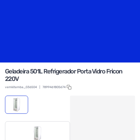
Geladeira 501L Refrigerador Porta Vidro Fricon
220V
vemkitemba_036504
|
7899461805674