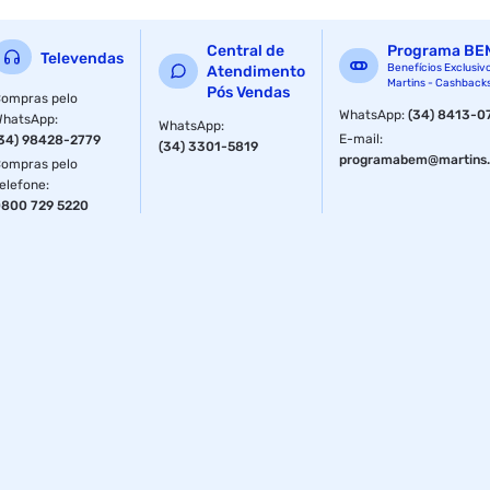
Central de
Programa BE
Televendas
Benefícios Exclusiv
Atendimento
Martins - Cashback
Pós Vendas
ompras pelo
WhatsApp
:
(34) 8413-0
WhatsApp
:
WhatsApp
:
E-mail
:
34) 98428-2779
(34) 3301-5819
programabem@martins.
ompras pelo
elefone
:
800 729 5220