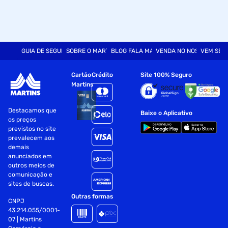
GUIA DE SEGURANÇA
SOBRE O MARTINS
BLOG FALA MART
VENDA NO NOSSO SITE
VEM SER
Cartão
Crédito
Site 100% Seguro
Martins
Destacamos que
Baixe o Aplicativo
os preços
previstos no site
prevalecem aos
demais
anunciados em
outros meios de
comunicação e
sites de buscas.
Outras formas
CNPJ
43.214.055/0001-
07 | Martins