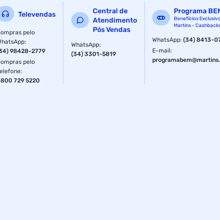
Central de
Programa BE
Televendas
Benefícios Exclusiv
Atendimento
Martins - Cashback
Pós Vendas
ompras pelo
WhatsApp
:
(34) 8413-0
WhatsApp
:
WhatsApp
:
E-mail
:
34) 98428-2779
(34) 3301-5819
programabem@martins.
ompras pelo
elefone
:
800 729 5220