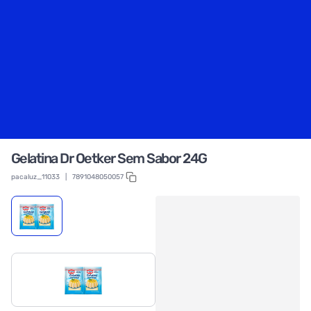
Gelatina Dr Oetker Sem Sabor 24G
pacaluz_11033
|
7891048050057