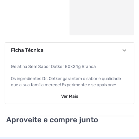
Ficha Técnica
Gelatina Sem Sabor Oetker 80x24g Branca
Os ingredientes Dr. Oetker garantem o sabor e qualidade
que a sua família merece! Experimente e se apaixone:
Fermentos, Aromas, Chocolates em Pó, Gelatina sem Sabor,
Ver
Mais
Chantilly, Amido de Milho e Coco Ralado.
Aproveite e compre junto