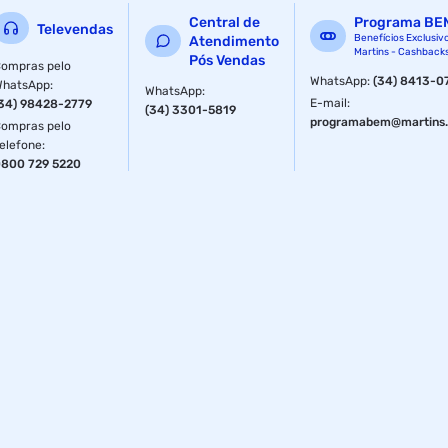
Central de
Programa BE
Televendas
Benefícios Exclusiv
Atendimento
Martins - Cashback
Pós Vendas
ompras pelo
WhatsApp
:
(34) 8413-0
WhatsApp
:
WhatsApp
:
E-mail
:
34) 98428-2779
(34) 3301-5819
programabem@martins.
ompras pelo
elefone
:
800 729 5220