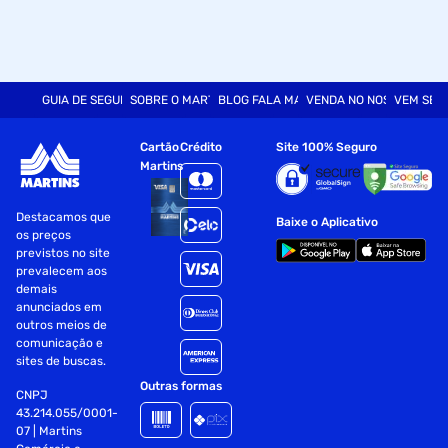
GUIA DE SEGURANÇA
SOBRE O MARTINS
BLOG FALA MART
VENDA NO NOSSO SITE
VEM SER
Cartão
Crédito
Site 100% Seguro
Martins
Destacamos que
Baixe o Aplicativo
os preços
previstos no site
prevalecem aos
demais
anunciados em
outros meios de
comunicação e
sites de buscas.
Outras formas
CNPJ
43.214.055/0001-
07 | Martins