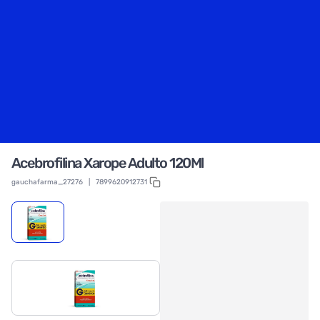
Acebrofilina Xarope Adulto 120Ml
gauchafarma_27276
|
7899620912731