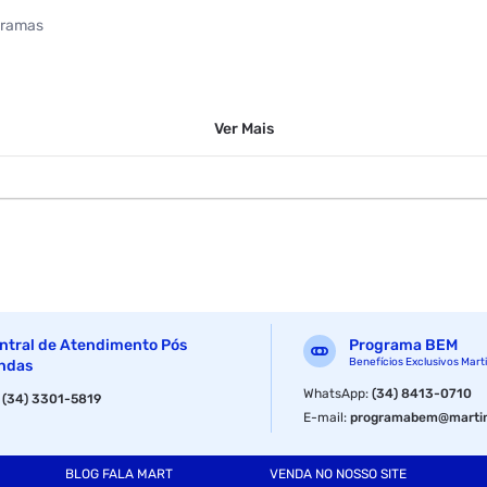
Gramas
Ver
Mais
ntral de Atendimento Pós
Programa BEM
Benefícios Exclusivos Mart
ndas
WhatsApp
:
(34) 8413-0710
:
(34) 3301-5819
E-mail
:
programabem@martin
BLOG FALA MART
VENDA NO NOSSO SITE