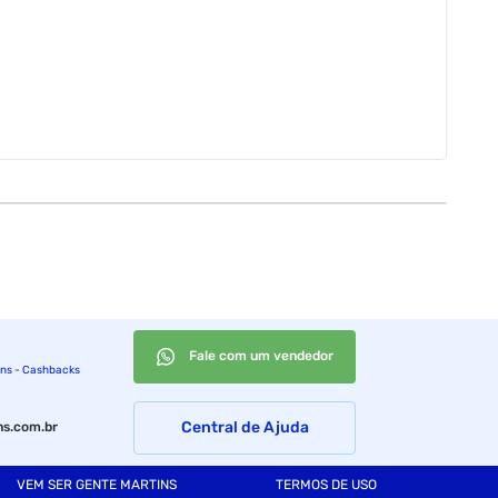
Fale com um vendedor
ins - Cashbacks
Central de Ajuda
s.com.br
VEM SER GENTE MARTINS
TERMOS DE USO