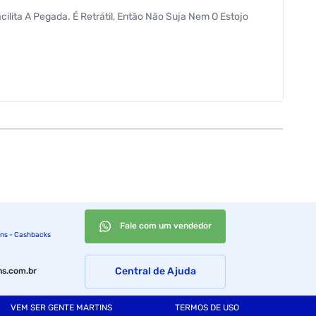
lita A Pegada. É Retrátil, Então Não Suja Nem O Estojo
Fale com um vendedor
ins - Cashbacks
Central de Ajuda
s.com.br
VEM SER GENTE MARTINS
TERMOS DE USO