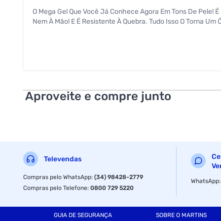
O Mega Gel Que Você Já Conhece Agora Em Tons De Pele! É U
Nem À Mão! E É Resistente À Quebra. Tudo Isso O Torna Um 
Aproveite e compre junto
Ce
Televendas
Ve
Compras pelo WhatsApp
:
(34) 98428-2779
WhatsApp
Compras pelo Telefone
:
0800 729 5220
GUIA DE SEGURANÇA
SOBRE O MARTINS