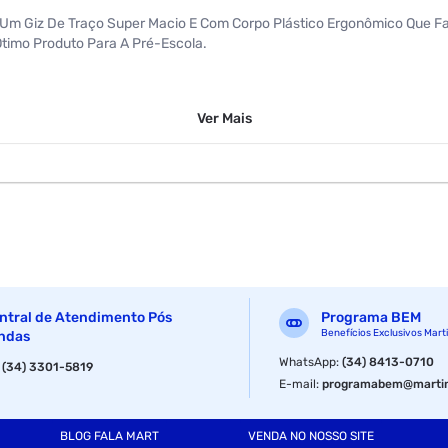
m Giz De Traço Super Macio E Com Corpo Plástico Ergonômico Que Faci
Ótimo Produto Para A Pré-Escola.
Ver
Mais
ntral de Atendimento Pós
Programa BEM
Benefícios Exclusivos Mart
ndas
WhatsApp
:
(34) 8413-0710
:
(34) 3301-5819
E-mail
:
programabem@martin
BLOG FALA MART
VENDA NO NOSSO SITE