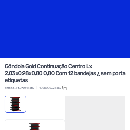
Gôndola Gold Continuação Centro Lx
2,03x0,98x0,80 0,80 Com 12 bandejas ¿ sem porta
etiquetas
amapa_PK070314487
|
1000000325467