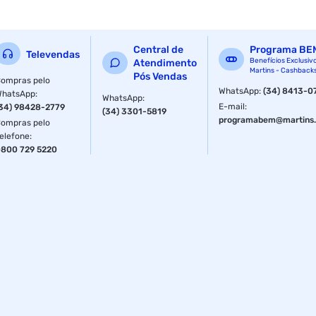
Central de
Programa BE
Televendas
Benefícios Exclusiv
Atendimento
Martins - Cashback
Pós Vendas
ompras pelo
WhatsApp
:
(34) 8413-0
WhatsApp
:
WhatsApp
:
E-mail
:
34) 98428-2779
(34) 3301-5819
programabem@martins.
ompras pelo
elefone
:
800 729 5220