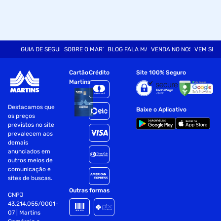
GUIA DE SEGURANÇA
SOBRE O MARTINS
BLOG FALA MART
VENDA NO NOSSO SITE
VEM SER
Cartão
Crédito
Site 100% Seguro
Martins
Destacamos que
Baixe o Aplicativo
os preços
previstos no site
prevalecem aos
demais
anunciados em
outros meios de
comunicação e
sites de buscas.
Outras formas
CNPJ
43.214.055/0001-
07 | Martins