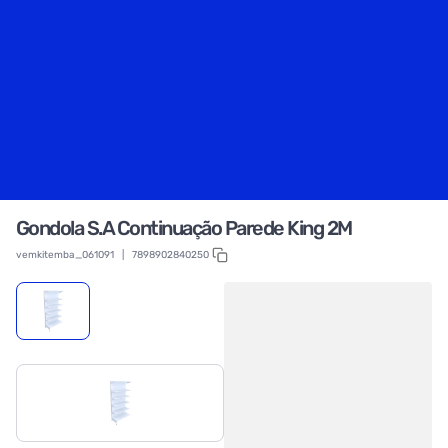
Gondola S.A Continuação Parede King 2M
vemkitemba_061091
|
7898902840250