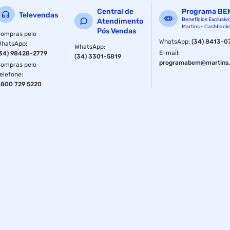
Central de
Programa BE
Televendas
Benefícios Exclusiv
Atendimento
Martins - Cashback
Pós Vendas
ompras pelo
WhatsApp
:
(34) 8413-0
WhatsApp
:
WhatsApp
:
E-mail
:
34) 98428-2779
(34) 3301-5819
programabem@martins.
ompras pelo
elefone
:
800 729 5220