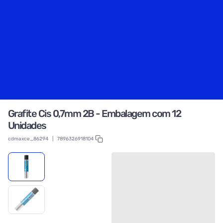
Grafite Cis 0,7mm 2B - Embalagem com 12
Unidades
cdmaxce_86294
|
7896326918104