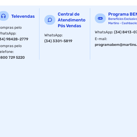
Central de
Programa BE
Televendas
Benefícios Exclusiv
Atendimento
Martins - Cashback
Pós Vendas
ompras pelo
WhatsApp
:
(34) 8413-0
WhatsApp
:
WhatsApp
:
E-mail
:
34) 98428-2779
(34) 3301-5819
programabem@martins.
ompras pelo
elefone
:
800 729 5220