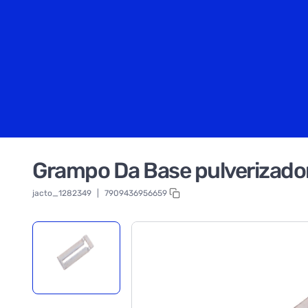
Grampo Da Base pulverizad
jacto_1282349
|
7909436956659