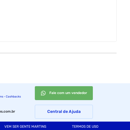
Fale com um vendedor
ins - Cashbacks
Central de Ajuda
s.com.br
VEM SER GENTE MARTINS
TERMOS DE USO