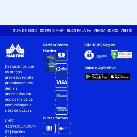
GUIA DE SEGURANÇA
SOBRE O MARTINS
BLOG FALA MART
VENDA NO NOSSO SITE
VEM SER
Cartão
Crédito
Site 100% Seguro
Martins
Destacamos que
Baixe o Aplicativo
os preços
previstos no site
prevalecem aos
demais
anunciados em
outros meios de
comunicação e
sites de buscas.
Outras formas
CNPJ
43.214.055/0001-
07 | Martins