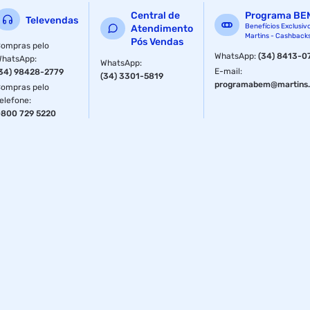
Central de
Programa BE
Televendas
Benefícios Exclusiv
Atendimento
Martins - Cashback
Pós Vendas
ompras pelo
WhatsApp
:
(34) 8413-0
WhatsApp
:
WhatsApp
:
E-mail
:
34) 98428-2779
(34) 3301-5819
programabem@martins.
ompras pelo
elefone
:
800 729 5220