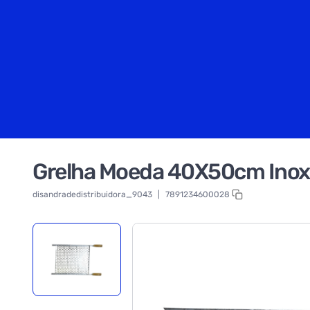
Grelha Moeda 40X50cm Inox
disandradedistribuidora_9043
|
7891234600028