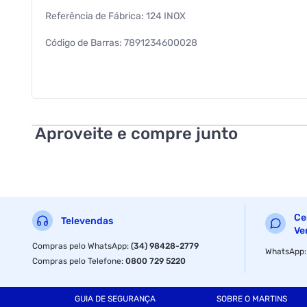
Referência de Fábrica: 124 INOX
Código de Barras: 7891234600028
Dimensões (Sem embalagem): Parte da moeda 40x50cm
Dimensões: 40,0 x 72,0 x 1,5cm
Peso Líquido: 852 g
Aproveite e compre junto
Peso Bruto: 855 g
Ce
Televendas
Ve
Compras pelo WhatsApp
:
(34) 98428-2779
WhatsApp
Compras pelo Telefone
:
0800 729 5220
GUIA DE SEGURANÇA
SOBRE O MARTINS