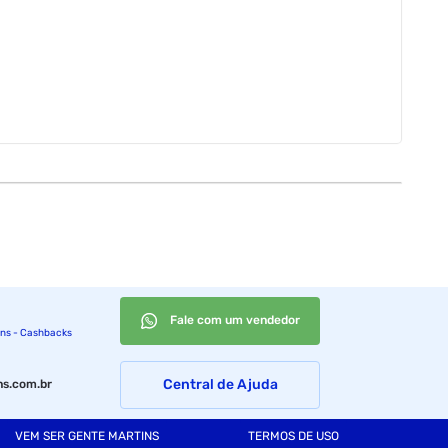
Fale com um vendedor
ins - Cashbacks
Central de Ajuda
s.com.br
VEM SER GENTE MARTINS
TERMOS DE USO